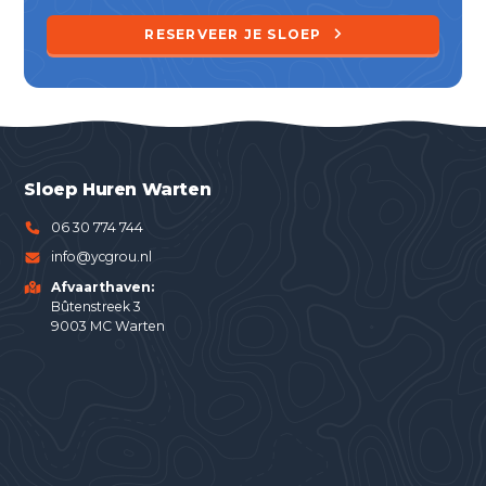
RESERVEER JE SLOEP
Sloep Huren Warten
06 30 774 744
info@ycgrou.nl
Afvaarthaven:
Bûtenstreek 3
9003 MC Warten